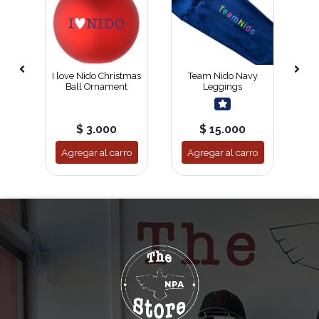
Zip
I love Nido Christmas
Team Nido Navy
Ni
Ball Ornament
Leggings
$ 3.000
$ 15.000
ro
Agregar al carro
Agregar al carro
A