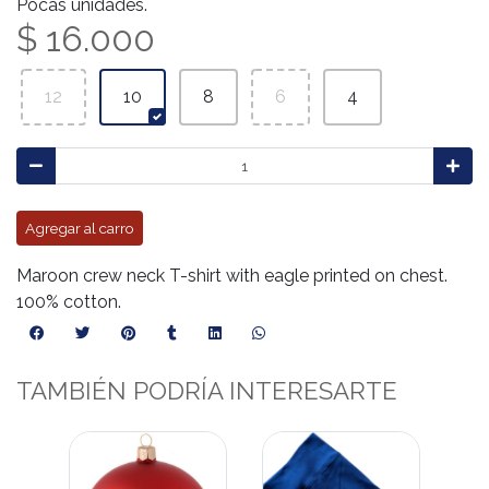
Pocas unidades.
$ 16.000
12
10
8
6
4
Agregar al carro
Maroon crew neck T-shirt with eagle printed on chest.
100% cotton.
TAMBIÉN PODRÍA INTERESARTE